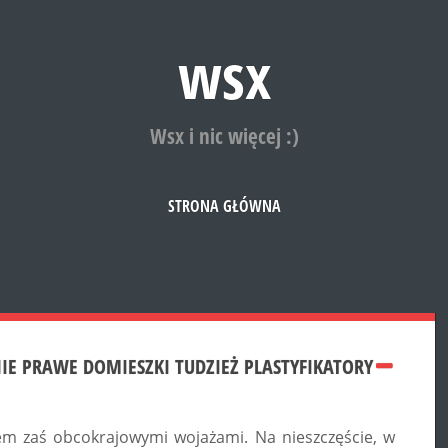
wsx
Wsx i nic więcej :)
STRONA GŁÓWNA
E PRAWE DOMIESZKI TUDZIEŻ PLASTYFIKATORY
sem zaś obcokrajowymi wojażami. Na nieszczęście, w