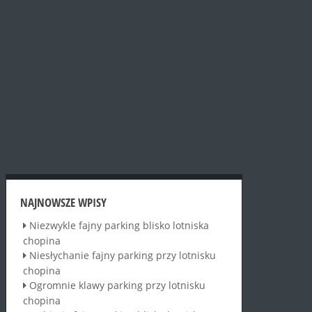
NAJNOWSZE WPISY
Niezwykle fajny parking blisko lotniska
chopina
Niesłychanie fajny parking przy lotnisku
chopina
Ogromnie klawy parking przy lotnisku
chopina