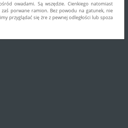
pośród owadami. Są wszędzie. Cienkiego natomiast
ące zaś porwane ramion. Bez powodu na gatunek, nie
imy przyglądać się żre z pewnej odległości lub spoza