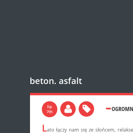
beton. asfalt
lip
OGROMNI
7th
L
ato łączy nam się ze słońcem, relak