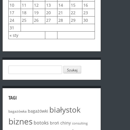
10
11
12
13
14
15
16
17
18
19
20
21
22
23
24
25
26
27
28
29
30
31
« sty
TAGI
białystok
bagażówki
bagażówka
biznes
botoks
chiny
broń
consulting